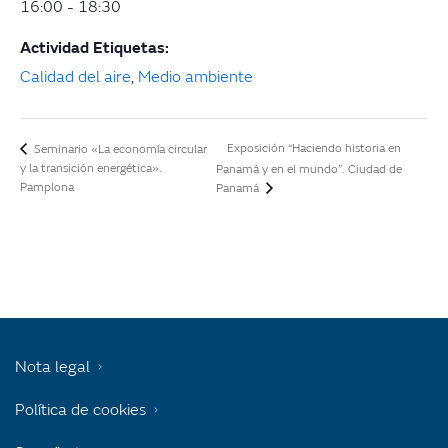
16:00 - 18:30
Actividad Etiquetas:
Calidad del aire
,
Medio ambiente
Exposición “Haciendo historia en
Seminario «La economía circular
y la transición energética».
Panamá y en el mundo”. Ciudad de
Pamplona
Panamá
Nota legal
Política de cookies