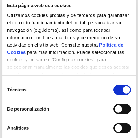
Salud Urbana, Organización Mundial de la Salud.
Descargar
Esta página web usa cookies
ponencia
Utilizamos cookies propias y de terceros para garantizar
17:00h Las ciudades europeas y sus experiencias para
el correcto funcionamiento del portal, personalizar su
enfrentar los desafíos de la calidad del aire:
navegación (e.g.idioma), así como para recabar
información con fines analíticos y de medición de su
Madrid: fomento de vehículos de energías alternativas par
actividad en el sitio web. Consulte nuestra
Política de
movilidad urbana
Cookies
para más información. Puede seleccionar las
Juan Azcárate Luxán
, Subdirector General de Energía y Ca
cookies y pulsar en ‘’Configurar cookies’’ para
Climático, Ayuntamiento de Madrid.
Descargar ponencia
seleccionar manualmente las cookies que desea aceptar
Berlín: la zona de bajas emisiones más eficiente
o rechazar. También puede aceptar todas las cookies
Martin Lutz
, Jefe de Sector de Gestión de la Calidad del Aire
pulsando el botón ‘‘Aceptar’’
Selección
Departamento de Medio Ambiente, Transporte y Protección
Técnicas
de
Clima del Senado.
Des
cargar ponencia
consentimiento
Milán y Lombardía: análisis y
perspectivas sobre la calidad
De personalización
aire y el impacto de la quema de madera
Guido Lanzani
, Jefe de la Unidad de Calidad del Aire, Área 
Monitoreo Ambiental, ARPA Lombardía.
Descargar ponenci
Analíticas
18:00h Mesa redonda