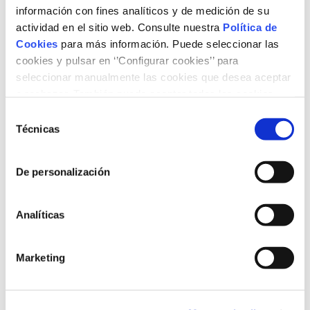
información con fines analíticos y de medición de su
segona part.
actividad en el sitio web. Consulte nuestra
Política de
Cookies
para más información. Puede seleccionar las
cookies y pulsar en ‘’Configurar cookies’’ para
seleccionar manualmente las cookies que desea aceptar
Dates
.
Dimarts 2 d’octubre de 2018.
o rechazar. También puede aceptar todas las cookies
Horari.
De 9:00 a 13:15 h.
pulsando el botón ‘‘Aceptar’’
Selección
Técnicas
Ubicació
.
RiojaForum Palau de Congressos (C/ San
de
Millán, 25)
consentimiento
Preu.
Gratuït.
De personalización
Inscripció.
Aforament limitat.
Analíticas
Programa
Marketing
+ Afegeix a Google Calendar
+ Add to iCalendar