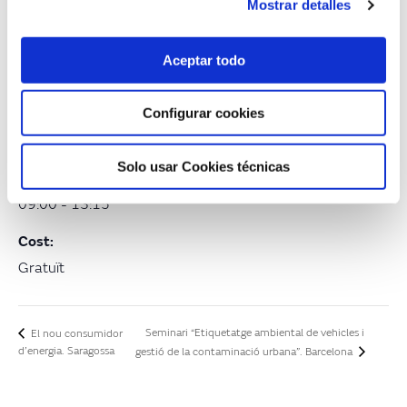
Mostrar detalles
Aceptar todo
MOSTRA ELS DETALLS
Configurar cookies
Data:
02/10/2018
Solo usar Cookies técnicas
Hora:
09:00 - 13:15
Cost:
Gratuït
Seminari “Etiquetatge ambiental de vehicles i
El nou consumidor
d’energia. Saragossa
gestió de la contaminació urbana”. Barcelona