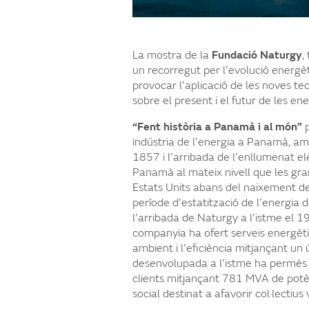
La mostra de la
Fundació Naturgy
,
un recorregut per l’evolució energè
provocar l’aplicació de les noves tec
sobre el present i el futur de les ene
“Fent història a Panamà i al món”
indústria de l’energia a Panamà, am
1857 i l’arribada de l’enllumenat elè
Panamà al mateix nivell que les gran
Estats Units abans del naixement 
període d’estatització de l’energia d
l’arribada de Naturgy a l’istme el 1
companyia ha ofert serveis energèt
ambient i l’eficiència mitjançant un 
desenvolupada a l’istme ha permès
clients mitjançant 781 MVA de potèn
social destinat a afavorir col·lectius