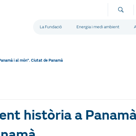
La Fundació
Energia i medi ambient
A
 Panamà i al món”. Ciutat de Panamà
ent història a Panamà 
Panamà