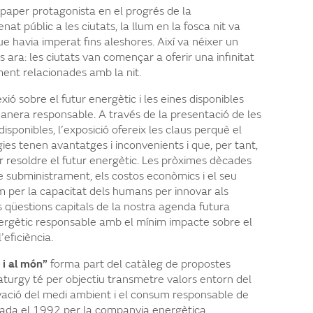
n paper protagonista en el progrés de la
nat públic a les ciutats, la llum en la fosca nit va
ue havia imperat fins aleshores. Així va néixer un
s ara: les ciutats van començar a oferir una infinitat
ment relacionades amb la nit.
ó sobre el futur energètic i les eines disponibles
nera responsable. A través de la presentació de les
isponibles, l’exposició ofereix les claus perquè el
gies tenen avantatges i inconvenients i que, per tant,
 resoldre el futur energètic. Les pròximes dècades
 subministrament, els costos econòmics i el seu
m per la capacitat dels humans per innovar als
es qüestions capitals de la nostra agenda futura
ergètic responsable amb el mínim impacte sobre el
’eficiència.
 i al món”
forma part del catàleg de propostes
turgy té per objectiu transmetre valors entorn del
vació del medi ambient i el consum responsable de
dada el 1992 per la companyia energètica,