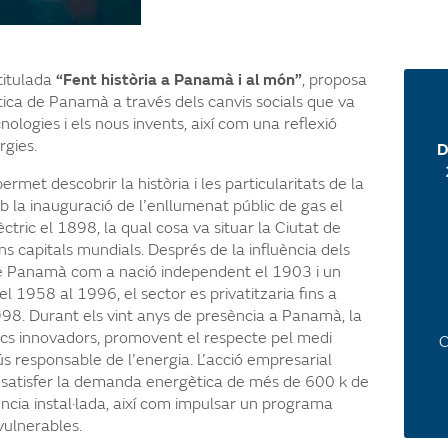
 titulada
“Fent història a Panamà i al món”
, proposa
tica de Panamà a través dels canvis socials que va
nologies i els nous invents, així com una reflexió
rgies.
D
permet descobrir la història i les particularitats de la
b la inauguració de l’enllumenat públic de gas el
ctric el 1898, la qual cosa va situar la Ciutat de
s capitals mundials. Després de la influència dels
de Panamà com a nació independent el 1903 i un
el 1958 al 1996, el sector es privatitzaria fins a
998. Durant els vint anys de presència a Panamà, la
ics innovadors, promovent el respecte pel medi
C
ús responsable de l’energia. L’acció empresarial
 satisfer la demanda energètica de més de 600 k de
cia instal·lada, així com impulsar un programa
 vulnerables.