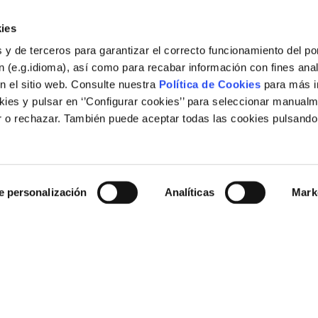
 de l’aire a les ciutats europees”. Brussel·les
Dia Internacion
ies
 y de terceros para garantizar el correcto funcionamiento del por
 (e.g.idioma), así como para recabar información con fines anal
n el sitio web. Consulte nuestra
Política de Cookies
para más i
ies y pulsar en ‘’Configurar cookies’’ para seleccionar manualm
 o rechazar. También puede aceptar todas las cookies pulsando
Legal
e personalización
Analíticas
Mark
Nota legal
Política de galetes
Enllaços d'interès
rid (España)
Web corporativa