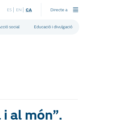
ES
EN
CA
Directe a
cció social
Educació i divulgació
i al món”.