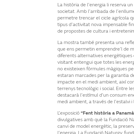
La història de l’energia li reserva u
societat. Amb l’arribada de l’enllume
permetre trencar el cicle agrícola q
tipus d’activitat nova impensable fin
de propostes de cultura i entreteni
La mostra també presenta una reflexi
que ens permetin emprendre’l de ma
diferents alternatives energètiques d
visitant entengui que totes les ener
no existeixen fórmules màgiques per
estaran marcades per la garantia de
impacte en el medi ambient, així co
terrenys tecnològic i social. Entre l
destacarà l’estímul d’un consum en
medi ambient, a través de l’estalvi i l
L’exposició
“Fent història a Panamà
divulgatives amb què la Fundació Na
canvi de model energètic, la preser
l’energia. La Fundació Naturgy, fun