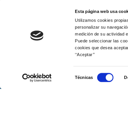
Seminari “La millora de la qualitat
Esta página web usa cook
Utilizamos cookies propias
personalizar su navegación
medición de su actividad e
Puede seleccionar las cook
cookies que desea aceptar
‘‘Aceptar’’
Web corporativa
Selección
Técnicas
D
de
consentimiento
© Naturgy
Avenida de América, 38. 28028 Mad