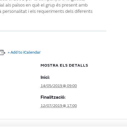
al als països en què el grup és present amb
a personalitat i els requeriments dels diferents
+ Add to iCalendar
MOSTRA ELS DETALLS
Inici:
14/05/2019 @ 09:00
Finalització:
12/07/2019 @ 17:00