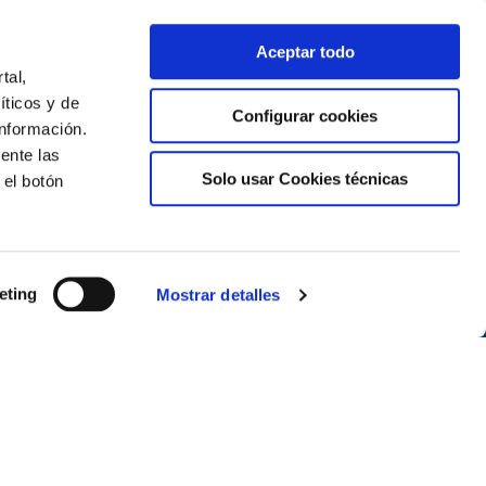
al dels Museus al Museu Bolarque
Aceptar todo
tal,
íticos y de
Configurar cookies
nformación.
ente las
Solo usar Cookies técnicas
 el botón
Newsletter
eting
Mostrar detalles
Suscríbete
Segueix-nos a les xarxes