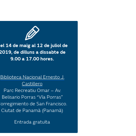
el 14 de maig al 12 de juliol de
2019, de dilluns a dissabte de
9.00 a 17.00 hores.
Biblioteca Nacional Ernesto J.
Castillero
Parc Recreatiu Omar – Av.
Belisario Porras “Vía Porras”
orregimiento de San Francisco.
Ciutat de Panamà (Panamà)
Entrada gratuïta