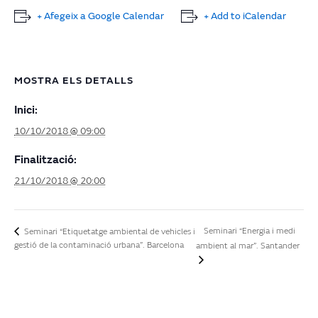
+ Afegeix a Google Calendar
+ Add to iCalendar
MOSTRA ELS DETALLS
Inici:
10/10/2018 @ 09:00
Finalització:
21/10/2018 @ 20:00
Seminari “Energia i medi
Seminari “Etiquetatge ambiental de vehicles i
gestió de la contaminació urbana”. Barcelona
ambient al mar”. Santander