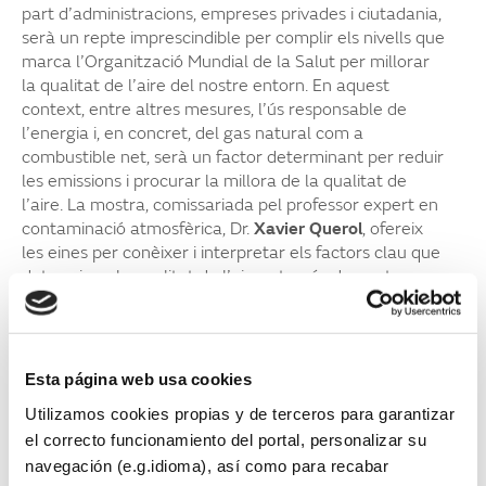
part d’administracions, empreses privades i ciutadania,
serà un repte imprescindible per complir els nivells que
marca l’Organització Mundial de la Salut per millorar
la qualitat de l’aire del nostre entorn. En aquest
context, entre altres mesures, l’ús responsable de
l’energia i, en concret, del gas natural com a
combustible net, serà un factor determinant per reduir
les emissions i procurar la millora de la qualitat de
l’aire. La mostra, comissariada pel professor expert en
contaminació atmosfèrica, Dr.
Xavier Querol
, ofereix
les eines per conèixer i interpretar els factors clau que
determinen la qualitat de l’aire a través de quatre
àmbits: la descripció del fenomen, les causes que el
provoquen, els efectes que produeix i les solucions per
abordar-lo. L’exposició, presentada en castellà,
després de passar per Barcelona, iniciarà una
Esta página web usa cookies
itinerància pel territori i efectuarà la pròxima parada a
Utilizamos cookies propias y de terceros para garantizar
Guadalajara.
el correcto funcionamiento del portal, personalizar su
Una proposta educativa sobre la
navegación (e.g.idioma), así como para recabar