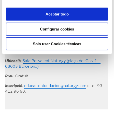
Del 10 al 21 d’octubre de 2018
Aceptar todo
Horari de visites: de 9.30 a 13.30 h
Configurar cookies
Dates
.
Del 10 al 21 d’octubre de 2018.
Solo usar Cookies técnicas
Horari.
De dilluns a divendres, de 9 a 20 h.
Ubicació
.
Sala Polivalent Naturgy (plaça del Gas, 1 –
08003 Barcelona)
Preu.
Gratuït.
Inscripció.
educacionfundacion@naturgy.com
o tel. 93
412 96 80.