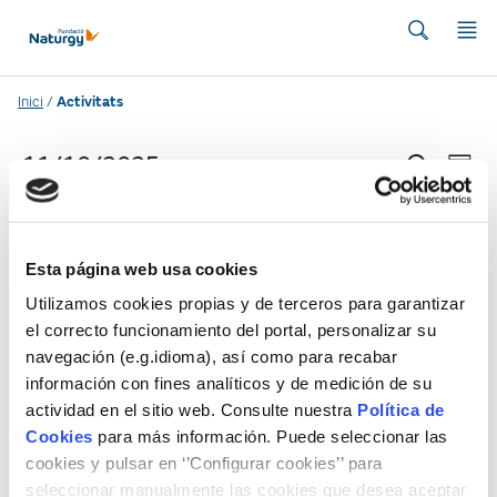
Inici
/
Activitats
N
N
11/10/2025
Cerca
Dia
selecciona
a
a
una
No hi ha cap esdeveniments planificat per a
v
data
11/10/2025. Aneu a la
next propers
v
Esta página web usa cookies
e
esdeveniments
.
e
Utilizamos cookies propias y de terceros para garantizar
g
el correcto funcionamiento del portal, personalizar su
g
a
navegación (e.g.idioma), así como para recabar
Dia anterior
Següent dia
información con fines analíticos y de medición de su
c
a
actividad en el sitio web. Consulte nuestra
Política de
i
Cookies
para más información. Puede seleccionar las
c
Subscribe to calendar
ó
cookies y pulsar en ‘’Configurar cookies’’ para
seleccionar manualmente las cookies que desea aceptar