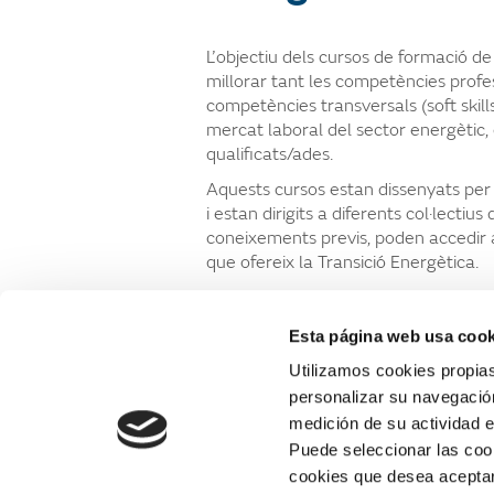
L’objectiu dels cursos de formació d
millorar tant les competències profe
competències transversals (soft skill
mercat laboral del sector energètic,
qualificats/ades.
Aquests cursos estan dissenyats per
i estan dirigits a diferents col·lectiu
coneixements previs, poden accedir a
que ofereix la Transició Energètica.
Veure formacions realitzades
Esta página web usa cook
Utilizamos cookies propias
personalizar su navegación
medición de su actividad e
Puede seleccionar las cook
cookies que desea aceptar
Web corporativa