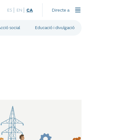
ES
EN
CA
Directe a
cció social
Educació i divulgació