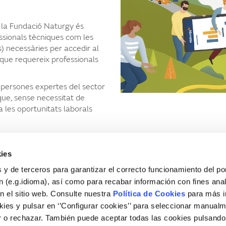
e la Fundació Naturgy és
ssionals tècniques com les
s) necessàries per accedir al
 que requereix professionals
 persones expertes del sector
s que, sense necessitat de
 les oportunitats laborals
ies
 y de terceros para garantizar el correcto funcionamiento del por
 (e.g.idioma), así como para recabar información con fines anal
n el sitio web. Consulte nuestra
Política de Cookies
para más i
ies y pulsar en ‘’Configurar cookies’’ para seleccionar manualm
 o rechazar. También puede aceptar todas las cookies pulsando
Legal