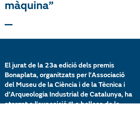
màquina”
El jurat de la 23a edició dels premis
Bonaplata, organitzats per l’Associació
del Museu de la Ciència i de la Tècnica i
d’Arqueologia Industrial de Catalunya, ha
atorgat a l’exposició “La bellesa de la
màquina. Fotografia industrial de Ramón
de Baños (1890-1980)” el Premi Especial
de Patrimoni en la categoria de Difusió.