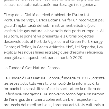
solucions d'automatització, monitoratge i reingenieria.
El cap de la Divisió de Medi Ambient de l'Autoritat
Portuària de Vigo, Carlos Botana, va fer un recorregut pel
grau d'implantació del subministrament elèctric (
cold-
ironing
) i de gas natural als vaixells dels ports europeus. Al
seu torn, el ponent va presentar els últims projectes
desenvolupats al Port de Vigo, com el Green Port Energy
Center, el Tefles, la Green Atlántica MoS, i el Seporha, i va
explicar les noves línies estratègiques d'estalvi i eficiència
energètica d'aquest port per a l'horitzó 2020.
La Fundació Gas Natural Fenosa
La Fundació Gas Natural Fenosa, fundada el 1992, orienta
les seves activitats vers la promoció de la informació, la
formació i la sensibilització de la societat en la millora de
l'eficiència energètica i la innovació tecnològica en l'àmbit
de l'energia, de manera coherent amb el respecte i la
protecció del medi ambient, i promou activitats culturals a