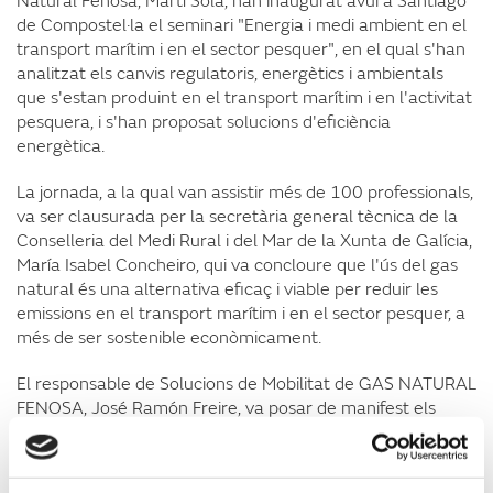
Natural Fenosa, Martí Solà, han inaugurat avui a Santiago
de Compostel·la el seminari "Energia i medi ambient en el
transport marítim i en el sector pesquer", en el qual s'han
analitzat els canvis regulatoris, energètics i ambientals
que s'estan produint en el transport marítim i en l'activitat
pesquera, i s'han proposat solucions d'eficiència
energètica.
La jornada, a la qual van assistir més de 100 professionals,
va ser clausurada per la secretària general tècnica de la
Conselleria del Medi Rural i del Mar de la Xunta de Galícia,
María Isabel Concheiro, qui va concloure que l'ús del gas
natural és una alternativa eficaç i viable per reduir les
emissions en el transport marítim i en el sector pesquer, a
més de ser sostenible econòmicament.
El responsable de Solucions de Mobilitat de GAS NATURAL
FENOSA, José Ramón Freire, va posar de manifest els
avantatges mediambientals i econòmics de l'ús del gas
natural i l'oportunitat que suposa utilitzar-lo com a
combustible marítim per al sector i per a Galícia, per la