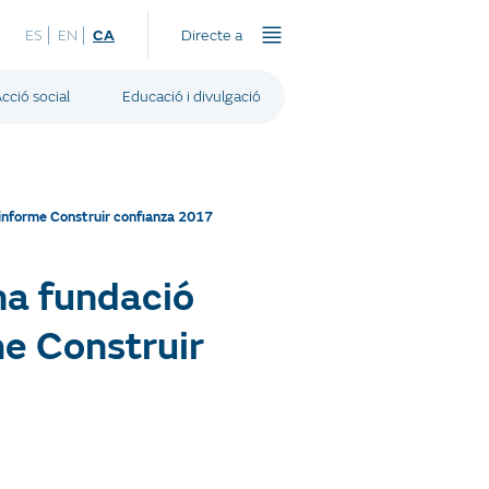
ES
EN
CA
Directe a
cció social
Educació i divulgació
’informe Construir confianza 2017
na fundació
me Construir