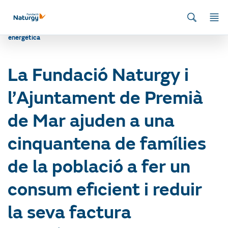
Inici
/
Actualitat
/
Acció social
/
Escola d’Energia
/
La Fundació Naturgy
i l’Ajuntament de Premià de Mar ajuden a una cinquantena de famílies
de la població a fer un consum eficient i reduir la seva factura
energètica
La Fundació Naturgy i
l’Ajuntament de Premià
de Mar ajuden a una
cinquantena de famílies
de la població a fer un
consum eficient i reduir
la seva factura