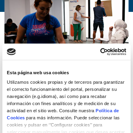
Esta página web usa cookies
Utilizamos cookies propias y de terceros para garantizar
18/07/2019
Acció social
el correcto funcionamiento del portal, personalizar su
navegación (e.g.idioma), así como para recabar
información con fines analíticos y de medición de su
Una cinquantena de famílies de Premià de Mar han
actividad en el sitio web. Consulte nuestra
Política de
assistit, des del mes de novembre passat, a alguna de les
Cookies
para más información. Puede seleccionar las
sessions de formació de l’Escola d’Energia de la Fundació
Naturgy. Els tallers, organitzats de la mà de l’Ajuntament
cookies y pulsar en ‘’Configurar cookies’’ para
del municipi, han permès oferir pautes per realitzar un
seleccionar manualmente las cookies que desea aceptar