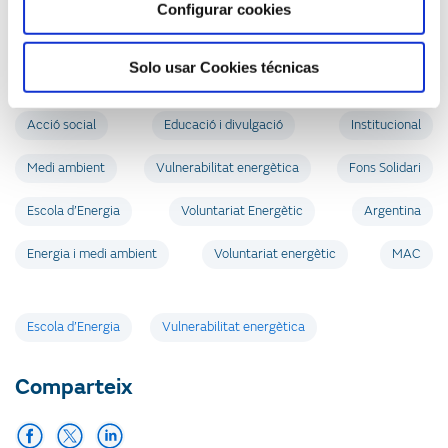
Espanya”.
Configurar cookies
Solo usar Cookies técnicas
Relacionat amb:
Acció social
Educació i divulgació
Institucional
Medi ambient
Vulnerabilitat energètica
Fons Solidari
Escola d’Energia
Voluntariat Energètic
Argentina
Energia i medi ambient
Voluntariat energètic
MAC
Etiquetes
Escola d’Energia
Vulnerabilitat energètica
Comparteix