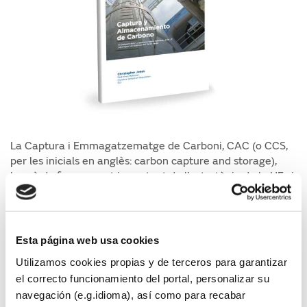
La Captura i Emmagatzematge de Carboni, CAC (o CCS,
per les inicials en anglès: carbon capture and storage),
haurà de formar part important de l’estratègia de la UE si
es volen assolir els objectius del Pacte Verd. L’actual crisi
energètica a la UE no canvia aquest panorama, encara
que faci més difícil d’entendre de manera senzilla les
raons per les quals és important un desenvolupament
Esta página web usa cookies
ràpid d’una estratègia i una xarxa per part de la UE.
Utilizamos cookies propias y de terceros para garantizar
el correcto funcionamiento del portal, personalizar su
Autors
navegación (e.g.idioma), así como para recabar