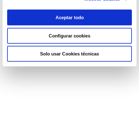
Veure vídeos
Aceptar todo
Vídeo complet del
Vídeo complet del
webinar original
webinar amb traducció
Configurar cookies
Si us plau
acceptar cookies de màrqueting
per veure
Solo usar Cookies técnicas
aquest vídeo.