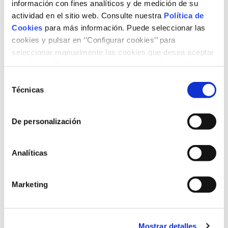
información con fines analíticos y de medición de su
Christopher Jones
actividad en el sitio web. Consulte nuestra
Política de
Cookies
para más información. Puede seleccionar las
Formats disponibles
cookies y pulsar en ‘’Configurar cookies’’ para
seleccionar manualmente las cookies que desea aceptar
PDF en espanyol
o rechazar. También puede aceptar todas las cookies
PDF en anglès
pulsando el botón ‘‘Aceptar’’
Selección
Técnicas
de
Tipus de contingut
consentimiento
Articles e informes
Videos
De personalización
Tema
Analíticas
Innovació tecnològica
Transició energètica
Marketing
Mostrar detalles