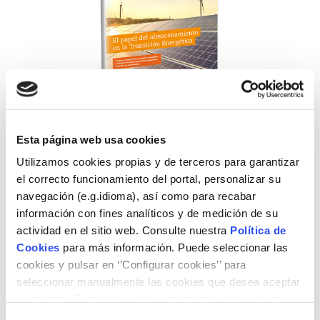
Esta página web usa cookies
Utilizamos cookies propias y de terceros para garantizar
Autors
el correcto funcionamiento del portal, personalizar su
navegación (e.g.idioma), así como para recabar
PwC y CIEMAT
información con fines analíticos y de medición de su
actividad en el sitio web. Consulte nuestra
Política de
Tipus de contingut
Cookies
para más información. Puede seleccionar las
Articles e informes
Videos
cookies y pulsar en ‘’Configurar cookies’’ para
seleccionar manualmente las cookies que desea aceptar
o rechazar. También puede aceptar todas las cookies
Tema
pulsando el botón ‘‘Aceptar’’