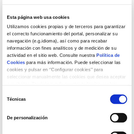
Esta página web usa cookies
Utilizamos cookies propias y de terceros para garantizar
el correcto funcionamiento del portal, personalizar su
navegación (e.g.idioma), así como para recabar
información con fines analíticos y de medición de su
actividad en el sitio web. Consulte nuestra
Política de
Cookies
para más información. Puede seleccionar las
cookies y pulsar en ‘’Configurar cookies’’ para
seleccionar manualmente las cookies que desea aceptar
o rechazar. También puede aceptar todas las cookies
El llibre repassa l’evolució de la tecnologia aplicada a la
pulsando el botón ‘‘Aceptar’’
Selección
indústria del gas des dels seus inicis, fins al final del segle
Técnicas
XVIII, fins a arribar a l’actualitat, en els àmbits de les
de
fàbriques de gas que destil·laven el carbó fins a
consentimiento
l’actualitat natural del gas, com en les caigudes de
De personalización
transport o de distribució de gas, així com en els aparells
de consum a casa dels ciutadans.