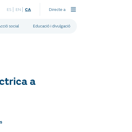
ES
EN
CA
Directe a
cció social
Educació i divulgació
ctrica a
s