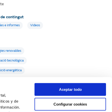
tte
 de contingut
les e informes
Videos
ies renovables
ació tecnològica
ició energètica
Aceptar todo
tal,
íticos y de
Configurar cookies
nformación.