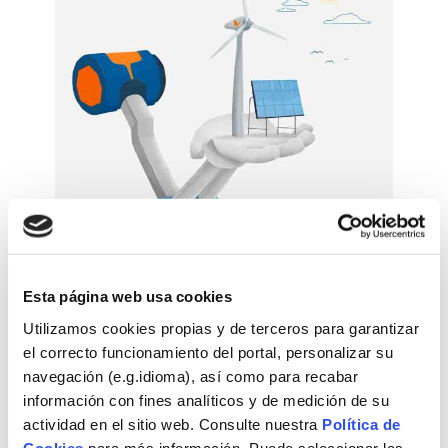
Esta página web usa cookies
Fundació Naturgy i el Capítol Espanyol del Club de Roma
Utilizamos cookies propias y de terceros para garantizar
van celebrar el 5 de juliol de 2022 el setè webinar basat
el correcto funcionamiento del portal, personalizar su
en Converses entre experts al voltant de temes
navegación (e.g.idioma), así como para recabar
d’actualitat relacionats amb l’energia, el medi ambient i
información con fines analíticos y de medición de su
la sostenibilitat.
actividad en el sitio web. Consulte nuestra
Política de
Cookies
para más información. Puede seleccionar las