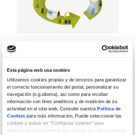
Fundació Naturgy i el Capítol Espanyol del Club de Roma
van celebrar el 27 de febrer de 2023 el desè webinar
basat en Converses entre experts al voltant de temes
d’actualitat relacionats amb l’energia, el medi ambient i
Esta página web usa cookies
la sostenibilitat.
Utilizamos cookies propias y de terceros para garantizar
Autors
el correcto funcionamiento del portal, personalizar su
navegación (e.g.idioma), así como para recabar
información con fines analíticos y de medición de su
Capítol Espanyol del Club de Roma i Fundació Naturgy
actividad en el sitio web. Consulte nuestra
Política de
Cookies
para más información. Puede seleccionar las
Tipus de contingut
cookies y pulsar en ‘’Configurar cookies’’ para
Videos
seleccionar manualmente las cookies que desea aceptar