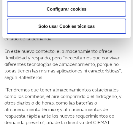
complejo”, explica Barrero. “Por un lado tenemos un mix
Configurar cookies
más renovable, más intermitente, y por otro lado tenemos
una demanda que hasta ahora era más predecible, pero
que con los nuevos usos previstos como el vehículo
Solo usar Cookies técnicas
eléctrico, va a introducir también una cierta volatilidad por
el lado de la demanda”.
En este nuevo contexto, el almacenamiento ofrece
flexibilidad y respaldo, pero “necesitamos que convivan
diferentes tecnologías de almacenamiento, porque no
todas tienen las mismas aplicaciones ni características”,
según Ballesteros.
“Tendremos que tener almacenamientos estacionales
como los bombeos, el aire comprimido o el hidrógeno, y
otros diarios o de horas, como las baterías o
almacenamiento térmico; y almacenamientos de
respuesta rápida ante los nuevos requerimientos de
demanda previsto”, añade la directiva del CIEMAT.