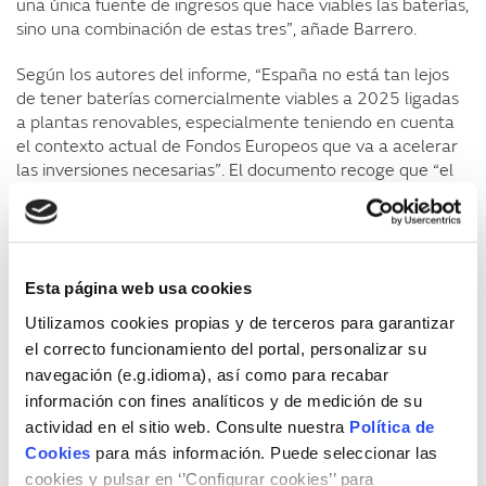
una única fuente de ingresos que hace viables las baterías,
sino una combinación de estas tres”, añade Barrero.
Según los autores del informe, “España no está tan lejos
de tener baterías comercialmente viables a 2025 ligadas
a plantas renovables, especialmente teniendo en cuenta
el contexto actual de Fondos Europeos que va a acelerar
las inversiones necesarias”. El documento recoge que “el
mayor problema que queda por solucionar es la
incertidumbre en los ingresos por respaldo y servicios de
ajuste, que son claves para que las baterías tengan una
expectativa de recuperación de costes razonable”.
Esta página web usa cookies
España se encuentra en pleno proceso de desarrollo y
Utilizamos cookies propias y de terceros para garantizar
adaptación del sistema eléctrico para dar cabida a la
el correcto funcionamiento del portal, personalizar su
gestión de la demanda y el almacenamiento en los
navegación (e.g.idioma), así como para recabar
servicios de ajuste, y permitir de esta forma que aporten
información con fines analíticos y de medición de su
respaldo y flexibilidad, por ello es necesario que se regule
actividad en el sitio web. Consulte nuestra
Política de
adecuadamente su participación en el sistema.
Cookies
para más información. Puede seleccionar las
“A futuro, se espera que, cuando estén plenamente
cookies y pulsar en ‘’Configurar cookies’’ para