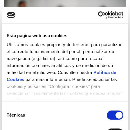
Esta página web usa cookies
Utilizamos cookies propias y de terceros para garantizar
el correcto funcionamiento del portal, personalizar su
navegación (e.g.idioma), así como para recabar
información con fines analíticos y de medición de su
actividad en el sitio web. Consulte nuestra
Política de
Cookies
para más información. Puede seleccionar las
cookies y pulsar en ‘’Configurar cookies’’ para
La Fundació Naturgy i l’Ajuntament de
seleccionar manualmente las cookies que desea aceptar
o rechazar. También puede aceptar todas las cookies
Santiago de Compostel·la ajuden a prop
pulsando el botón ‘‘Aceptar’’
Selección
de 60 famílies vulnerables de la ciutat a
Técnicas
de
realitzar un consum eficient i reduir la
consentimiento
seva factura energètica