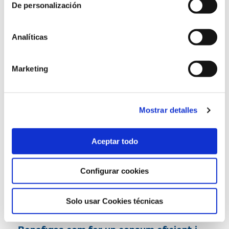
De personalización
31/07/2019
Analíticas
Marketing
Mostrar detalles
Aceptar todo
Configurar cookies
L’Escola d’Energia de la Fundació Naturgy
Solo usar Cookies técnicas
explica a famílies vulnerables de