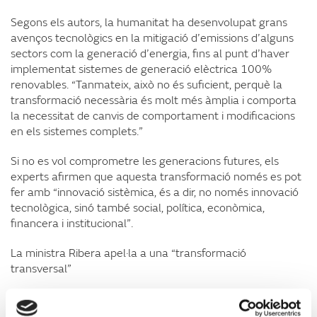
Segons els autors, la humanitat ha desenvolupat grans
avenços tecnològics en la mitigació d’emissions d’alguns
sectors com la generació d’energia, fins al punt d’haver
implementat sistemes de generació elèctrica 100%
renovables. “Tanmateix, això no és suficient, perquè la
transformació necessària és molt més àmplia i comporta
la necessitat de canvis de comportament i modificacions
en els sistemes complets.”
Si no es vol comprometre les generacions futures, els
experts afirmen que aquesta transformació només es pot
fer amb “innovació sistèmica, és a dir, no només innovació
tecnològica, sinó també social, política, econòmica,
financera i institucional”.
La ministra Ribera apel·la a una “transformació
transversal”
La ministra per a la Transició Ecològica i Repte
Demogràfic, Teresa Ribera, ha participat avui en la