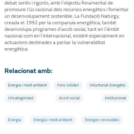
debat seriós i rigorós, amb l’objectiu fonamental de
promoure l’ús racional dels recursos energètics i fomentar
un desenvolupament sostenible. La Fundació Naturgy,
creada el 1992 per la companyia energètica, també
desenvolupa programes d’acció social, tant en l’àmbit
nacional com en l’internacional, incidint especialment en
actuacions destinades a pal·liar la vulnerabilitat
energètica.
Relacionat amb:
Energia i medi ambient
Fons Solidari
Voluntariat Energètic
Uncategorized
Acció social
Institucional
Etiquetes
Energia
Energia i medi ambient
Energies renovables