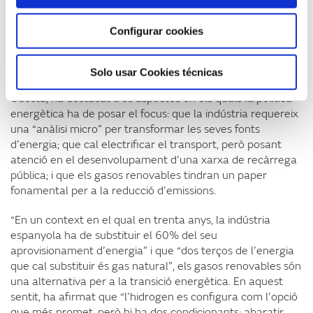
projectes innovadors i esperem que serveixi també per
atreure inversió privada”, ha afegit.
Configurar cookies
Crear un mercat de gasos renovables
Solo usar Cookies técnicas
L’exsecretari d’Estat d’Energia, Nemesio Fernández-
Cuesta, ha destacat tres aspectes en els quals la política
energètica ha de posar el focus: que la indústria requereix
una “anàlisi micro” per transformar les seves fonts
d’energia; que cal electrificar el transport, però posant
atenció en el desenvolupament d’una xarxa de recàrrega
pública; i que els gasos renovables tindran un paper
fonamental per a la reducció d’emissions.
“En un context en el qual en trenta anys, la indústria
espanyola ha de substituir el 60% del seu
aprovisionament d’energia” i que “dos terços de l’energia
que cal substituir és gas natural”, els gasos renovables són
una alternativa per a la transició energètica. En aquest
sentit, ha afirmat que “l’hidrogen es configura com l’opció
que més promet, però hi ha dos condicionants: abaratir