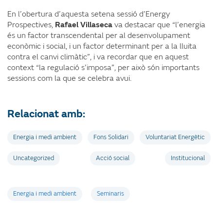
En l’obertura d’aquesta setena sessió d’Energy
Prospectives,
Rafael Villaseca
va destacar que “l’energia
és un factor transcendental per al desenvolupament
econòmic i social, i un factor determinant per a la lluita
contra el canvi climàtic”, i va recordar que en aquest
context “la regulació s’imposa”, per això són importants
sessions com la que se celebra avui.
Relacionat amb:
Energia i medi ambient
Fons Solidari
Voluntariat Energètic
Uncategorized
Acció social
Institucional
Etiquetes
Energia i medi ambient
Seminaris