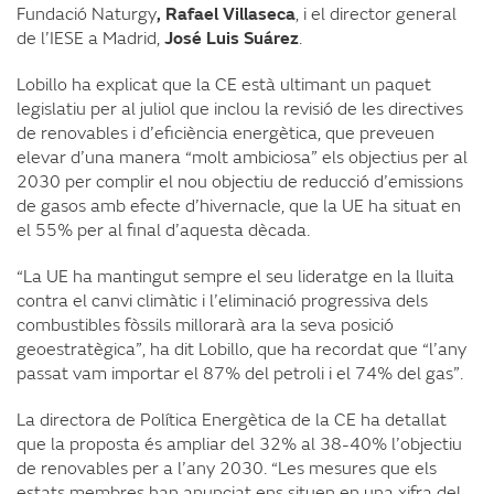
Fundació Naturgy
, Rafael Villaseca
, i el director general
de l’IESE a Madrid,
José Luis Suárez
.
Lobillo ha explicat que la CE està ultimant un paquet
legislatiu per al juliol que inclou la revisió de les directives
de renovables i d’eficiència energètica, que preveuen
elevar d’una manera “molt ambiciosa” els objectius per al
2030 per complir el nou objectiu de reducció d’emissions
de gasos amb efecte d’hivernacle, que la UE ha situat en
el 55% per al final d’aquesta dècada.
“La UE ha mantingut sempre el seu lideratge en la lluita
contra el canvi climàtic i l’eliminació progressiva dels
combustibles fòssils millorarà ara la seva posició
geoestratègica”, ha dit Lobillo, que ha recordat que “l’any
passat vam importar el 87% del petroli i el 74% del gas”.
La directora de Política Energètica de la CE ha detallat
que la proposta és ampliar del 32% al 38-40% l’objectiu
de renovables per a l’any 2030. “Les mesures que els
estats membres han anunciat ens situen en una xifra del