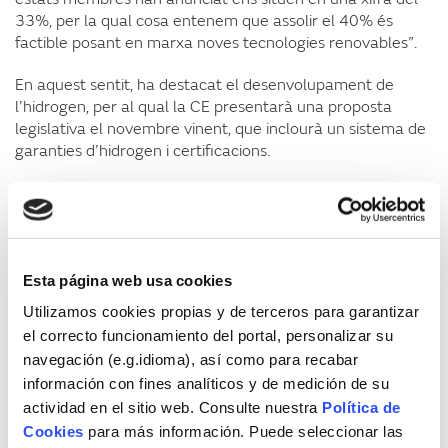
33%, per la qual cosa entenem que assolir el 40% és
factible posant en marxa noves tecnologies renovables”.
En aquest sentit, ha destacat el desenvolupament de
l’hidrogen, per al qual la CE presentarà una proposta
legislativa el novembre vinent, que inclourà un sistema de
garanties d’hidrogen i certificacions.
El sector públic en la directiva d’eficiència
Lobillo s’ha referit també a la revisió de la directiva
d’eficiència que forma part del nou paquet legislatiu. La
proposta és elevar del 32% al 36-37% en consum final i
Esta página web usa cookies
al 39-41% en energia primària. “Són objectius ambiciosos,
Utilizamos cookies propias y de terceros para garantizar
perquè després d’analitzar els 27 PNIEC, si tots els estats
el correcto funcionamiento del portal, personalizar su
membres posessin en marxa totes les mesures previstes,
navegación (e.g.idioma), así como para recabar
s’assoliria el 29%”, ha explicat.
información con fines analíticos y de medición de su
“Per aconseguir-ho, estem valorant proposar un objectiu
actividad en el sitio web. Consulte nuestra
Política de
vinculant i uns objectius indicatius nacionals, que ara no
Cookies
para más información. Puede seleccionar las