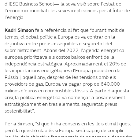
d’IESE Business School— la seva visió sobre l’estat de
l’economia mundial i les seves implicacions per al futur de
l’energia.
Kadri Simson
feia referència al fet que “durant molt de
temps, el debat polític a Europa es va centrar en la
disjuntiva entre preus assequibles o seguretat del
subministrament. Abans del 2022, l’agenda energètica
europea prioritzava els costos baixos enfront de la
independència estratègica. Aproximadament el 20% de
les importacions energètiques d’Europa procedien de
Rússia i, aquell any, després de les tensions amb els
proveïdors de gas, Europa va pagar prop de 640.000
milions d’euros en combustibles fòssils. A partir d’aquesta
crisi, la política energètica va començar a posar esment
estratègicament en tres elements: seguretat, preus i
sostenibilitat”.
Per a Simson, “sí que hi ha consens en les lleis climàtiques,
però la qüestió clau és si Europa serà capaç de complir-