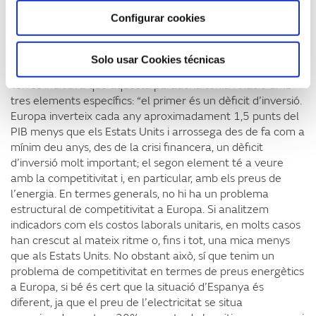
el que estem observant és un encariment de l’energia per
Configurar cookies
a les empreses i per a la ciutadania a Europa superior al
d’altres llocs, per exemple, els Estats Units. És a dir, hi ha
una mena de tensió i de contradicció”.
Solo usar Cookies técnicas
Torres indicava que aquesta paradoxa tenia relació amb
tres elements específics: “el primer és un dèficit d’inversió.
Europa inverteix cada any aproximadament 1,5 punts del
PIB menys que els Estats Units i arrossega des de fa com a
mínim deu anys, des de la crisi financera, un dèficit
d’inversió molt important; el segon element té a veure
amb la competitivitat i, en particular, amb els preus de
l’energia. En termes generals, no hi ha un problema
estructural de competitivitat a Europa. Si analitzem
indicadors com els costos laborals unitaris, en molts casos
han crescut al mateix ritme o, fins i tot, una mica menys
que als Estats Units. No obstant això, sí que tenim un
problema de competitivitat en termes de preus energètics
a Europa, si bé és cert que la situació d’Espanya és
diferent, ja que el preu de l’electricitat se situa