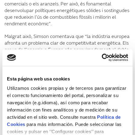
comercials o els aranzels. Per això, és fonamental
desenvolupar polítiques energètiques sòlides i sostingudes
que redueixin l’ús de combustibles fòssils i millorin el
rendiment econòmic”.
Malgrat això, Simson comentava que “la indústria europea
afronta un problema clar de competitivitat energètica. Els
preus de l’energia a Europa són aproximadament el doble
que als Estats Units i també més alts que a la Xina. Per
abordar aquest desafiament, es planteja accelerar la
transició cap a l’energia verda, impulsar l’electrificació i la
descarbonització industrial, combatre la competència
Esta página web usa cookies
deslleial internacional i protegir, alhora, la indústria
Utilizamos cookies propias y de terceros para garantizar
europea”.
el correcto funcionamiento del portal, personalizar su
En definitiva, l’excomissària europea d’Energia acabava
navegación (e.g.idioma), así como para recabar
afirmant que “la transició energètica és inevitable i
información con fines analíticos y de medición de su
necessària. I la qüestió energètica continua sent un dels
actividad en el sitio web. Consulte nuestra
Política de
temes centrals del debat europeu. Europa importa prop
Cookies
para más información. Puede seleccionar las
del 90% del petroli i del gas que consumeix i seguirà
cookies y pulsar en ‘’Configurar cookies’’ para