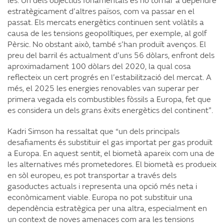
les. Un dels objectius fonamentals és no tornar a dependre
estratègicament d’altres països, com va passar en el
passat. Els mercats energètics continuen sent volàtils a
causa de les tensions geopolítiques, per exemple, al golf
Pèrsic. No obstant això, també s’han produït avenços. El
preu del barril és actualment d’uns 56 dòlars, enfront dels
aproximadament 100 dòlars del 2020, la qual cosa
reflecteix un cert progrés en l’estabilització del mercat. A
més, el 2025 les energies renovables van superar per
primera vegada els combustibles fòssils a Europa, fet que
es considera un dels grans èxits energètics del continent”.
Kadri Simson ha ressaltat que “un dels principals
desafiaments és substituir el gas importat per gas produït
a Europa. En aquest sentit, el biometà apareix com una de
les alternatives més prometedores. El biometà es produeix
en sòl europeu, es pot transportar a través dels
gasoductes actuals i representa una opció més neta i
econòmicament viable. Europa no pot substituir una
dependència estratègica per una altra, especialment en
un context de noves amenaces com ara les tensions