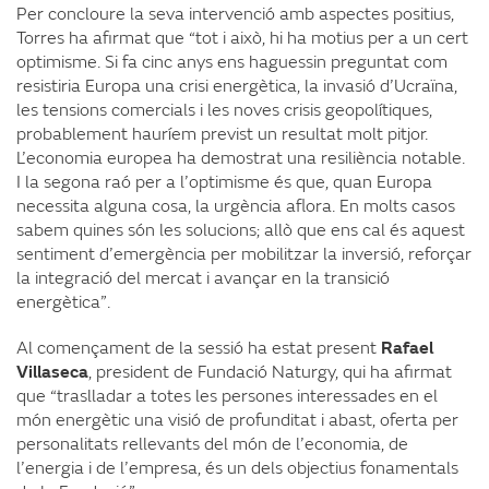
Per concloure la seva intervenció amb aspectes positius,
Torres ha afirmat que “tot i això, hi ha motius per a un cert
optimisme. Si fa cinc anys ens haguessin preguntat com
resistiria Europa una crisi energètica, la invasió d’Ucraïna,
les tensions comercials i les noves crisis geopolítiques,
probablement hauríem previst un resultat molt pitjor.
L’economia europea ha demostrat una resiliència notable.
I la segona raó per a l’optimisme és que, quan Europa
necessita alguna cosa, la urgència aflora. En molts casos
sabem quines són les solucions; allò que ens cal és aquest
sentiment d’emergència per mobilitzar la inversió, reforçar
la integració del mercat i avançar en la transició
energètica”.
Al començament de la sessió ha estat present
Rafael
Villaseca
, president de Fundació Naturgy, qui ha afirmat
que “traslladar a totes les persones interessades en el
món energètic una visió de profunditat i abast, oferta per
personalitats rellevants del món de l’economia, de
l’energia i de l’empresa, és un dels objectius fonamentals