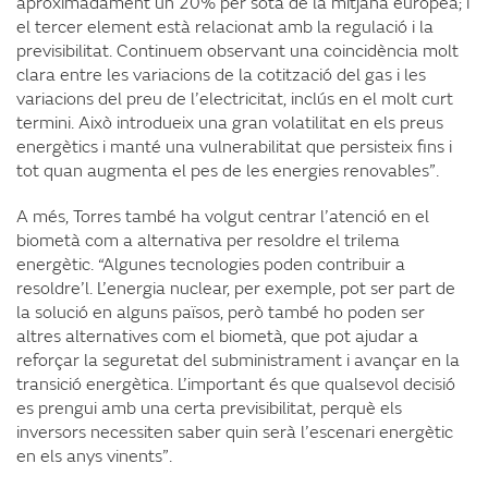
aproximadament un 20% per sota de la mitjana europea; i
el tercer element està relacionat amb la regulació i la
previsibilitat. Continuem observant una coincidència molt
clara entre les variacions de la cotització del gas i les
variacions del preu de l’electricitat, inclús en el molt curt
termini. Això introdueix una gran volatilitat en els preus
energètics i manté una vulnerabilitat que persisteix fins i
tot quan augmenta el pes de les energies renovables”.
A més, Torres també ha volgut centrar l’atenció en el
biometà com a alternativa per resoldre el trilema
energètic. “Algunes tecnologies poden contribuir a
resoldre’l. L’energia nuclear, per exemple, pot ser part de
la solució en alguns països, però també ho poden ser
altres alternatives com el biometà, que pot ajudar a
reforçar la seguretat del subministrament i avançar en la
transició energètica. L’important és que qualsevol decisió
es prengui amb una certa previsibilitat, perquè els
inversors necessiten saber quin serà l’escenari energètic
en els anys vinents”.