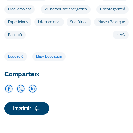
Medi ambient
Vulnerabilitat energètica
Uncategorized
Exposicions
Internacional
Sud-àfrica
Museu Bolarque
Panamà
MAC
Etiquetes
Educació
Efigy Education
Comparteix
Imprimir