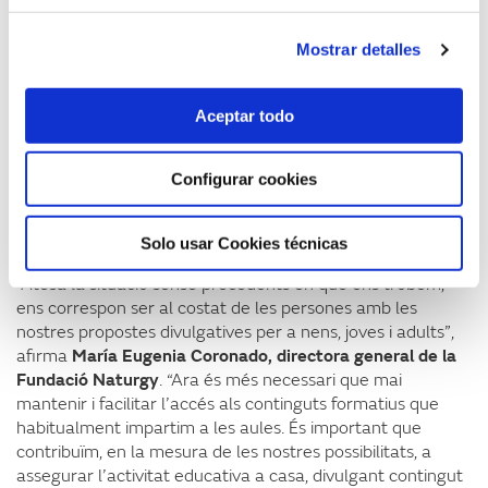
Efigy Education
. La comandanta de la nau i el robot
Energia 360 traslladaran els seus missatges per abordar
el repte de la transició energètica des del sofà de casa,
Mostrar detalles
obrint un espai de reflexió en família sobre la situació
climàtica del planeta i com revertir-la.
Aceptar todo
A través d’aquest espai, es podrà accedir també a
Sinergia, un seguit de curtmetratges que ensenyen sobre
Configurar cookies
energia i promouen l’eficiència energètica a través
d’històries protagonitzades per actors espanyols com José
Coronado i Maribel Verdú, i directors com Isabel Coixet.
Solo usar Cookies técnicas
“Atesa la situació sense precedents en què ens trobem,
ens correspon ser al costat de les persones amb les
nostres propostes divulgatives per a nens, joves i adults”,
afirma
María Eugenia Coronado, directora general de la
Fundació Naturgy
. “Ara és més necessari que mai
mantenir i facilitar l’accés als continguts formatius que
habitualment impartim a les aules. És important que
contribuïm, en la mesura de les nostres possibilitats, a
assegurar l’activitat educativa a casa, divulgant contingut