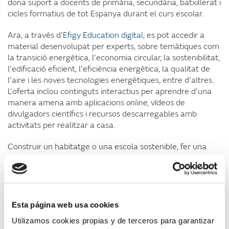
dona suport a docents de primària, secundària, batxillerat i
cicles formatius de tot Espanya durant el curs escolar.
Ara, a través d’
Efigy Education digital
, es pot accedir a
material desenvolupat per experts, sobre temàtiques com
la transició energètica, l’economia circular, la sostenibilitat,
l’edificació eficient, l’eficiència energètica, la qualitat de
l’aire i les noves tecnologies energètiques, entre d’altres.
L’oferta inclou continguts interactius per aprendre d’una
manera amena amb aplicacions
online
, vídeos de
divulgadors científics i recursos descarregables amb
activitats per realitzar a casa.
Construir un habitatge o una escola sostenible, fer una
rehabilitació amb criteris d’eficiència energètica, analitzar
com podem estalviar energia a la llar o conèixer l’impacte
de les tecnologies de producció d’energia són algunes de
les possibilitats que ofereixen els recursos més interactius.
Esta página web usa cookies
La Fundació també recomana un cicle de cinema familiar
Utilizamos cookies propias y de terceros para garantizar
per veure pel·lícules d’animació molt conegudes des d’una