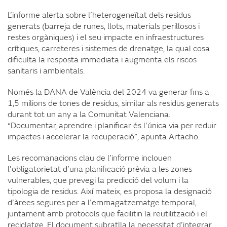
L’informe alerta sobre l’heterogeneïtat dels residus
generats (barreja de runes, llots, materials perillosos i
restes orgàniques) i el seu impacte en infraestructures
crítiques, carreteres i sistemes de drenatge, la qual cosa
dificulta la resposta immediata i augmenta els riscos
sanitaris i ambientals.
Només la DANA de València del 2024 va generar fins a
1,5 milions de tones de residus, similar als residus generats
durant tot un any a la Comunitat Valenciana.
“Documentar, aprendre i planificar és l’única via per reduir
impactes i accelerar la recuperació”, apunta Artacho.
Les recomanacions clau de l’informe inclouen
l’obligatorietat d’una planificació prèvia a les zones
vulnerables, que prevegi la predicció del volum i la
tipologia de residus. Així mateix, es proposa la designació
d’àrees segures per a l’emmagatzematge temporal,
juntament amb protocols que facilitin la reutilització i el
reciclatge. El document subratlla la necessitat d’integrar