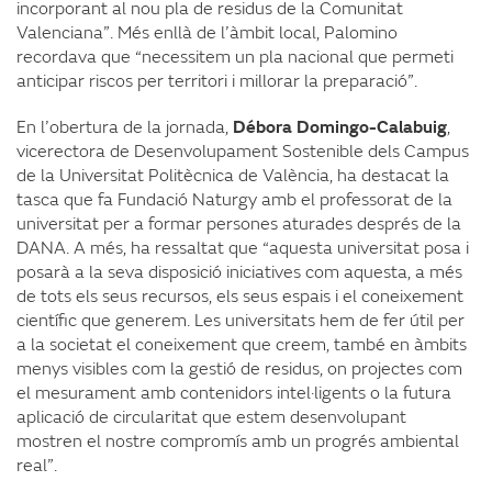
incorporant al nou pla de residus de la Comunitat
Valenciana”. Més enllà de l’àmbit local, Palomino
recordava que “necessitem un pla nacional que permeti
anticipar riscos per territori i millorar la preparació”.
En l’obertura de la jornada,
Débora Domingo-Calabuig
,
vicerectora de Desenvolupament Sostenible dels Campus
de la Universitat Politècnica de València, ha destacat la
tasca que fa Fundació Naturgy amb el professorat de la
universitat per a formar persones aturades després de la
DANA. A més, ha ressaltat que “aquesta universitat posa i
posarà a la seva disposició iniciatives com aquesta, a més
de tots els seus recursos, els seus espais i el coneixement
científic que generem. Les universitats hem de fer útil per
a la societat el coneixement que creem, també en àmbits
menys visibles com la gestió de residus, on projectes com
el mesurament amb contenidors intel·ligents o la futura
aplicació de circularitat que estem desenvolupant
mostren el nostre compromís amb un progrés ambiental
real”.