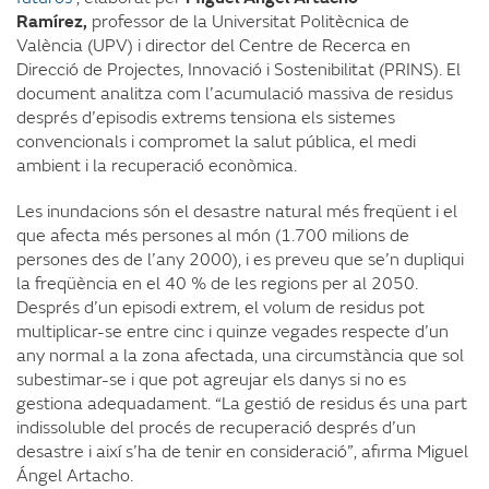
Ramírez,
professor de la Universitat Politècnica de
València (UPV) i director del Centre de Recerca en
Direcció de Projectes, Innovació i Sostenibilitat (PRINS). El
document analitza com l’acumulació massiva de residus
després d’episodis extrems tensiona els sistemes
convencionals i compromet la salut pública, el medi
ambient i la recuperació econòmica.
Les inundacions són el desastre natural més freqüent i el
que afecta més persones al món (1.700 milions de
persones des de l’any 2000), i es preveu que se’n dupliqui
la freqüència en el 40 % de les regions per al 2050.
Després d’un episodi extrem, el volum de residus pot
multiplicar-se entre cinc i quinze vegades respecte d’un
any normal a la zona afectada, una circumstància que sol
subestimar-se i que pot agreujar els danys si no es
gestiona adequadament. “La gestió de residus és una part
indissoluble del procés de recuperació després d’un
desastre i així s’ha de tenir en consideració”, afirma Miguel
Ángel Artacho.