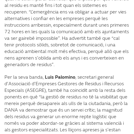
al residu es manté fins i tot quan els sistemes es
recuperen. “L’emergència ens va obligar a actuar per vies
alternatives i confiar en les empreses perquè les
instruccions arribessin, especialment durant unes primeres
72 hores en les quals la comunicació amb els ajuntaments
va ser gairebé impossible”. Ha advertit també que “cal
tenir protocols sòlids, sobretot de comunicació, i una
educació ambiental molt més efectiva, perquè allò que els
nens aprenen s’oblida amb els anys i es converteixen en
generadors de residus”.
Per la seva banda,
Luis Palomino
, secretari general
d’Associació d’Empreses Gestores de Residus i Recursos
Especials (ASEGRE), també ha coincidit amb la resta dels
ponents en què “la gestió de residus no té la visibilitat que
mereix perquè desapareix als ulls de la ciutadania, però la
DANA va demostrar que és un servei crític; la magnitud
dels residus va generar un enorme repte logístic que
només va poder abordar-se gràcies al sistema valencià i
als gestors especialitzats. Les lliçons apreses ja s’estan