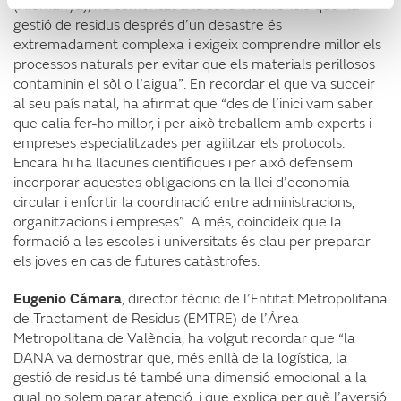
(Alemanya), ha comentat a la seva intervenció que “la
gestió de residus després d’un desastre és
extremadament complexa i exigeix comprendre millor els
processos naturals per evitar que els materials perillosos
contaminin el sòl o l’aigua”. En recordar el que va succeir
al seu país natal, ha afirmat que “des de l’inici vam saber
que calia fer-ho millor, i per això treballem amb experts i
empreses especialitzades per agilitzar els protocols.
Encara hi ha llacunes científiques i per això defensem
incorporar aquestes obligacions en la llei d’economia
circular i enfortir la coordinació entre administracions,
organitzacions i empreses”. A més, coincideix que la
formació a les escoles i universitats és clau per preparar
els joves en cas de futures catàstrofes.
Eugenio Cámara
, director tècnic de l’Entitat Metropolitana
de Tractament de Residus (EMTRE) de l’Àrea
Metropolitana de València, ha volgut recordar que “la
DANA va demostrar que, més enllà de la logística, la
gestió de residus té també una dimensió emocional a la
qual no solem parar atenció, i que explica per què l’aversió