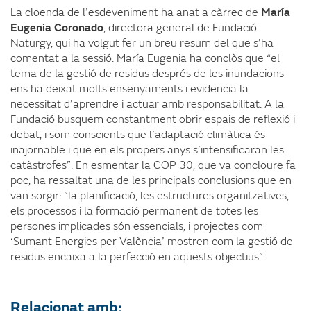
La cloenda de l’esdeveniment ha anat a càrrec de
María
Eugenia Coronado
, directora general de Fundació
Naturgy, qui ha volgut fer un breu resum del que s’ha
comentat a la sessió. María Eugenia ha conclòs que “el
tema de la gestió de residus després de les inundacions
ens ha deixat molts ensenyaments i evidencia la
necessitat d’aprendre i actuar amb responsabilitat. A la
Fundació busquem constantment obrir espais de reflexió i
debat, i som conscients que l’adaptació climàtica és
inajornable i que en els propers anys s’intensificaran les
catàstrofes”. En esmentar la COP 30, que va concloure fa
poc, ha ressaltat una de les principals conclusions que en
van sorgir: “la planificació, les estructures organitzatives,
els processos i la formació permanent de totes les
persones implicades són essencials, i projectes com
‘Sumant Energies per València’ mostren com la gestió de
residus encaixa a la perfecció en aquests objectius”.
Relacionat amb: