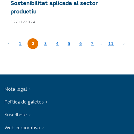
Sostenibilitat aplicada al sector
productiu
12/11/2024
1
2
3
4
5
6
7
…
11
Nota legal
Política de galetes
Suscríbete
Web corporativa