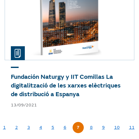
Fundación Naturgy y IIT Comillas
La
digitalització de les xarxes elèctriques
de distribució a Espanya
13/09/2021
1
2
3
4
5
6
7
8
9
10
11