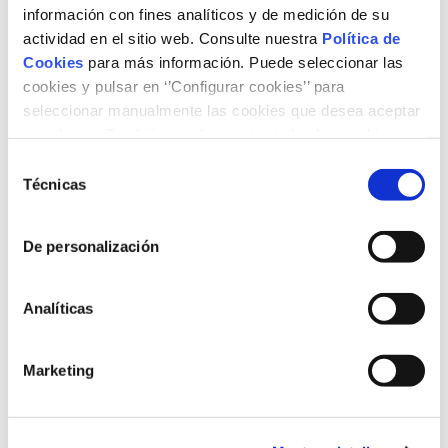
información con fines analíticos y de medición de su
actividad en el sitio web. Consulte nuestra
Política de
Cookies
para más información. Puede seleccionar las
Fundación Naturgy i IIT Comillas
cookies y pulsar en ‘’Configurar cookies’’ para
L’electricitat a Espanya: formació del
seleccionar manualmente las cookies que desea aceptar
preu, composició de la factura i
o rechazar. También puede aceptar todas las cookies
pulsando el botón ‘‘Aceptar’’
comparativa amb altres països
Selección
Técnicas
de
16/12/2021
consentimiento
De personalización
Analíticas
Marketing