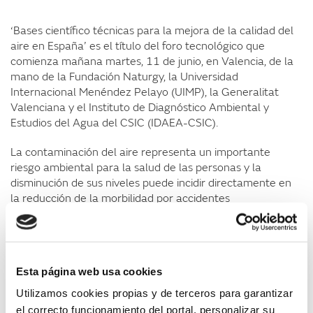
‘Bases científico técnicas para la mejora de la calidad del
aire en España’ es el título del foro tecnológico que
comienza mañana martes, 11 de junio, en Valencia, de la
mano de la Fundación Naturgy, la Universidad
Internacional Menéndez Pelayo (UIMP), la Generalitat
Valenciana y el Instituto de Diagnóstico Ambiental y
Estudios del Agua del CSIC (IDAEA-CSIC).
La contaminación del aire representa un importante
riesgo ambiental para la salud de las personas y la
disminución de sus niveles puede incidir directamente en
la reducción de la morbilidad por accidentes
cerebrovasculares, cánceres de pulmón y neumopatías
crónicas y agudas. Así lo indica la Organización Mundial de
la Salud (OMS), que señala que sólo una de cada diez
personas vive en una ciudad que cumple con los valores
Esta página web usa cookies
guía de calidad del aire.
Utilizamos cookies propias y de terceros para garantizar
Las propuestas para tratar de mitigar la contaminación
el correcto funcionamiento del portal, personalizar su