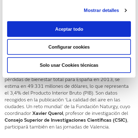
Eugenia Coronado
, “con estas jornadas pretendemos
Mostrar detalles
poner el foco en un problema, la mala calidad del aire,
cuyos efectos adversos ya son una realidad y para el cual
la búsqueda de soluciones requiere de la actuación de
Aceptar todo
todos”.
Consecuencias también económicas
Configurar cookies
Además de las consecuencias para la salud, la mala
Solo usar Cookies técnicas
calidad del aire tiene también consecuencias para la
economía, pues, según el Banco Mundial en términos de
pérdidas de bienestar total para España en 2013, se
estima en 49.331 millones de dólares, lo que representa
el 3,4% del Producto Interior Bruto (PIB). Son datos
recogidos en la publicación ‘La calidad del aire en las
ciudades. Un reto mundial’ de la Fundación Naturgy, cuyo
coordinador
Xavier Querol
, profesor de investigación del
Consejo Superior de Investigaciones Científicas (CSIC)
,
participará también en las jornadas de Valencia.