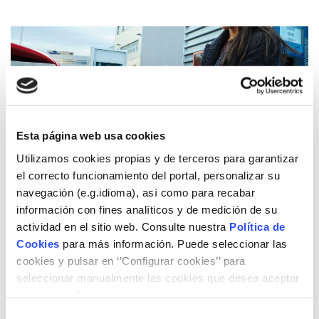
Esta página web usa cookies
Utilizamos cookies propias y de terceros para garantizar
Formació Professional en gas natural
el correcto funcionamiento del portal, personalizar su
vehicular
navegación (e.g.idioma), así como para recabar
información con fines analíticos y de medición de su
actividad en el sitio web. Consulte nuestra
Política de
Cookies
para más información. Puede seleccionar las
cookies y pulsar en ‘’Configurar cookies’’ para
seleccionar manualmente las cookies que desea aceptar
o rechazar. También puede aceptar todas las cookies
pulsando el botón ‘‘Aceptar’’
Selección