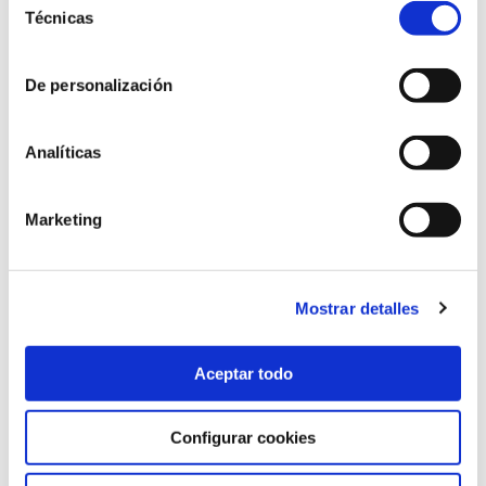
Técnicas
de
consentimiento
De personalización
Formació Professional en edificació i
rehabilitació sostenible
Analíticas
Marketing
Mostrar detalles
Aceptar todo
Formació Professional en gas
renovable
Configurar cookies