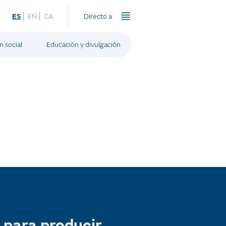
ES
EN
CA
Directo a
n social
Educación y divulgación
 para producir