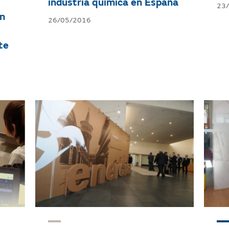
La Fundación Gas Natural
Ba
Fenosa analiza en Tarragona
de
la competitividad de la
Tá
industria química en España
23
ón
26/05/2016
te