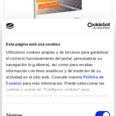
Esta página web usa cookies
PwC y CIEMAT
El paper de
Utilizamos cookies propias y de terceros para garantizar
l’emmagatzemament en la transició
el correcto funcionamiento del portal, personalizar su
energètica
navegación (e.g.idioma), así como para recabar
20/05/2021
información con fines analíticos y de medición de su
actividad en el sitio web. Consulte nuestra
Política de
Cookies
para más información. Puede seleccionar las
cookies y pulsar en ‘’Configurar cookies’’ para
seleccionar manualmente las cookies que desea aceptar
o rechazar. También puede aceptar todas las cookies
pulsando el botón ‘‘Aceptar’’
Selección
Técnicas
de