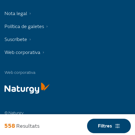
Nota legal
Política de galetes
Suscríbete
Web corporativa
Web corporativa
© Naturgy
Avenida de América, 38. 28028 Madrid (España)
558
Resultats
Filtres