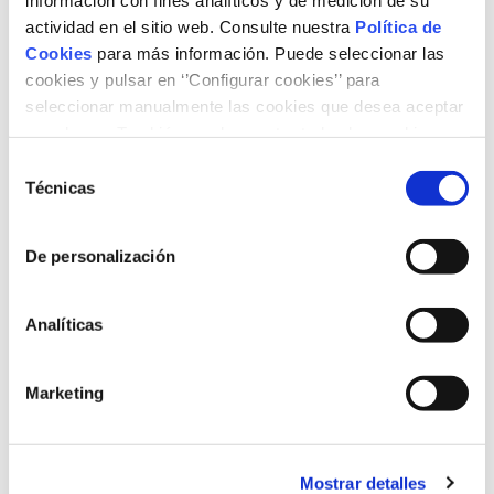
21/07/2020
actividad en el sitio web. Consulte nuestra
Política de
Cookies
para más información. Puede seleccionar las
cookies y pulsar en ‘’Configurar cookies’’ para
seleccionar manualmente las cookies que desea aceptar
o rechazar. También puede aceptar todas las cookies
pulsando el botón ‘‘Aceptar’’
Selección
Técnicas
de
consentimiento
De personalización
Analíticas
Marketing
Christophe Brognaux (BCG): “L’eficiència
energètica ha de ser una prioritat per
abordar el repte del canvi climàtic”
Mostrar detalles