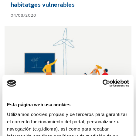
habitatges vulnerables
04/08/2020
Esta página web usa cookies
Utilizamos cookies propias y de terceros para garantizar
el correcto funcionamiento del portal, personalizar su
Nou portal educatiu a l’Argentina
navegación (e.g.idioma), así como para recabar
información con fines analíticos y de medición de su