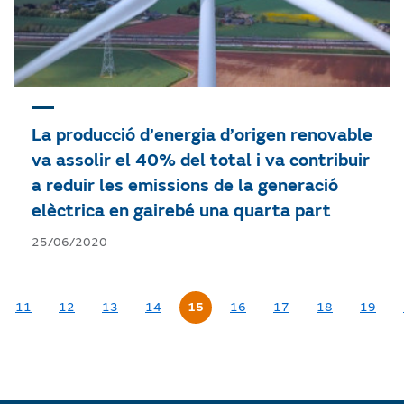
La producció d’energia d’origen renovable
va assolir el 40% del total i va contribuir
a reduir les emissions de la generació
elèctrica en gairebé una quarta part
25/06/2020
11
12
13
14
15
16
17
18
19